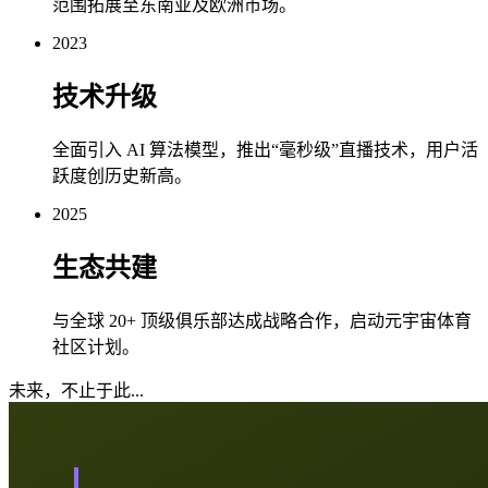
范围拓展至东南亚及欧洲市场。
2023
技术升级
全面引入 AI 算法模型，推出“毫秒级”直播技术，用户活
跃度创历史新高。
2025
生态共建
与全球 20+ 顶级俱乐部达成战略合作，启动元宇宙体育
社区计划。
未来，不止于此...