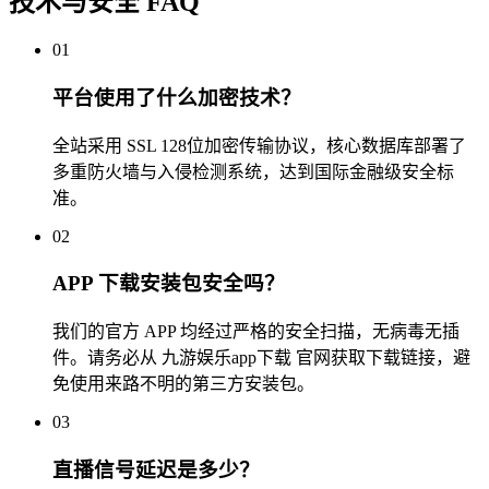
技术与安全 FAQ
01
平台使用了什么加密技术？
全站采用 SSL 128位加密传输协议，核心数据库部署了
多重防火墙与入侵检测系统，达到国际金融级安全标
准。
02
APP 下载安装包安全吗？
我们的官方 APP 均经过严格的安全扫描，无病毒无插
件。请务必从 九游娱乐app下载 官网获取下载链接，避
免使用来路不明的第三方安装包。
03
直播信号延迟是多少？