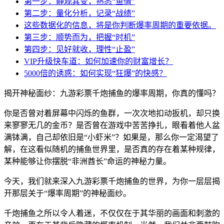
第一步：静观其变，熟悉“鱼情”
第二步：量化分析，记录“战绩”
这些数据化的信息，将是你判断爆率周期的重要依据。
第三步：顺势而为，把握“时机”
第四步：见好就收，理性“止盈”
VIP升级快车道：如何加速你的财富增长？
5000倍的诱惑：如何实现“狂爆”的快感？
揭开神秘面纱：九游彩票千炮捕鱼的爆率周期，你真的懂吗？
你是否曾对着屏幕中闪烁的鱼群，一次次地扣动扳机，却只换
来寥寥无几的金币？是否曾在游戏中苦苦挣扎，眼看着他人盆
满钵满，自己却依旧是“小虾米”？如果是，那么你一定渴望了
解，在这看似随机的捕鱼世界里，是否真的存在着某种规律，
某种能够让你摆脱“非洲酋长”命运的神秘力量。
今天，我们就来深入九游彩票千炮捕鱼的世界，为你一层层揭
开那层关于“爆率周期”的神秘面纱。
千炮捕鱼之所以令人着迷，不仅仅在于其华丽的画面和刺激的