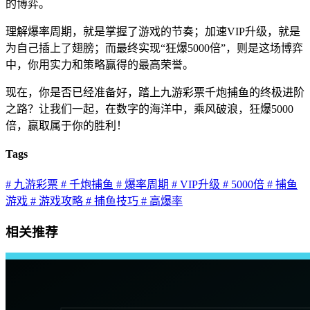
的博弈。
理解爆率周期，就是掌握了游戏的节奏；加速VIP升级，就是
为自己插上了翅膀；而最终实现“狂爆5000倍”，则是这场博弈
中，你用实力和策略赢得的最高荣誉。
现在，你是否已经准备好，踏上九游彩票千炮捕鱼的终极进阶
之路？让我们一起，在数字的海洋中，乘风破浪，狂爆5000
倍，赢取属于你的胜利！
Tags
# 九游彩票
# 千炮捕鱼
# 爆率周期
# VIP升级
# 5000倍
# 捕鱼
游戏
# 游戏攻略
# 捕鱼技巧
# 高爆率
相关推荐