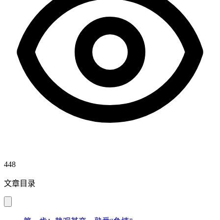
448
文章目录