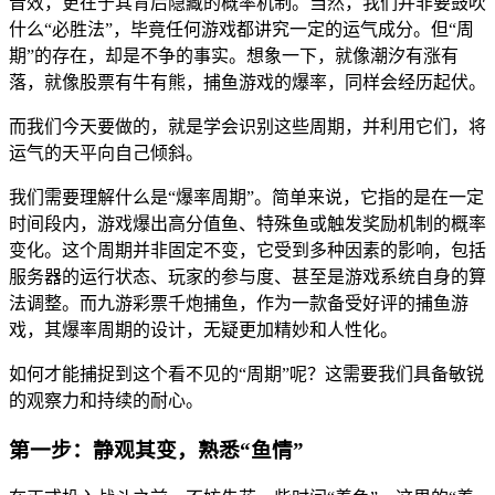
音效，更在于其背后隐藏的概率机制。当然，我们并非要鼓吹
什么“必胜法”，毕竟任何游戏都讲究一定的运气成分。但“周
期”的存在，却是不争的事实。想象一下，就像潮汐有涨有
落，就像股票有牛有熊，捕鱼游戏的爆率，同样会经历起伏。
而我们今天要做的，就是学会识别这些周期，并利用它们，将
运气的天平向自己倾斜。
我们需要理解什么是“爆率周期”。简单来说，它指的是在一定
时间段内，游戏爆出高分值鱼、特殊鱼或触发奖励机制的概率
变化。这个周期并非固定不变，它受到多种因素的影响，包括
服务器的运行状态、玩家的参与度、甚至是游戏系统自身的算
法调整。而九游彩票千炮捕鱼，作为一款备受好评的捕鱼游
戏，其爆率周期的设计，无疑更加精妙和人性化。
如何才能捕捉到这个看不见的“周期”呢？这需要我们具备敏锐
的观察力和持续的耐心。
第一步：静观其变，熟悉“鱼情”