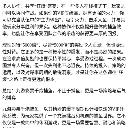
多人协作，共享“狂爆”盛宴：在一些多人在线模式下，玩家之
间可以协同作战。如果你的VIP等级高，拥有更强的火力，你
可以充当队伍中的“主力输出”，吸引火力，击杀大鱼，并与其
他玩家分享胜利的果实。这种协作不仅能提升整体的捕鱼效
率，也能让你在享受团队合作的乐趣的获得更丰厚的回报。
理性对待“5000倍”：尽管“5000倍”的奖励令人垂涎，但也要理
性对待。它更多的是一种概率性的爆发，而不是必然的结果。
在追求高倍奖励的也要保持平常心，享受游戏过程。一次成功
固然令人兴奋，但一次失利也不必沮丧。持续的投入、策略的
运用，以及对爆率周期的敏锐洞察，才是让你在这条通往“狂
爆”之路上走得更远的根本。
总结：九游彩票千炮捕鱼，不止于捕鱼，更是一场策略与运气
的博弈
九游彩票千炮捕鱼，以其精妙的爆率周期设计和快速的VIP升
级系统，为玩家提供了一个充满挑战和机遇的捕鱼世界。它不
仅仅是一款简单的休闲游戏，更是一场需要智慧、耐心和策略