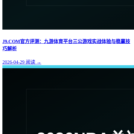
J9.COM官方评测：九游体育平台三公游戏实战体验与稳赢技
巧解析
2026-04-29
阅读
→