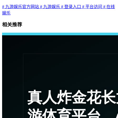
# 九游娱乐官方网站
# 九游娱乐
# 登录入口
# 平台访问
# 在线
娱乐
相关推荐