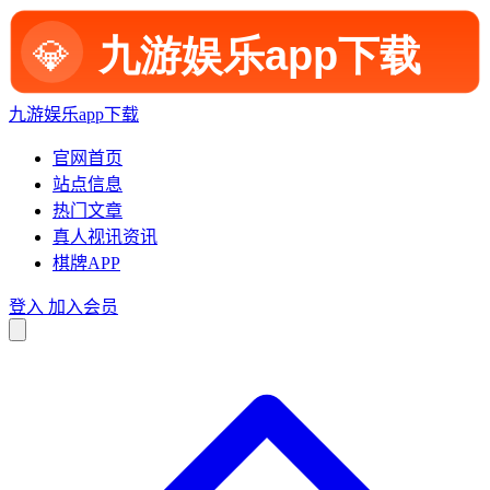
九游娱乐app下载
官网首页
站点信息
热门文章
真人视讯资讯
棋牌APP
登入
加入会员