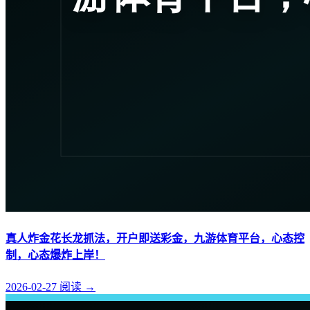
真人炸金花长龙抓法，开户即送彩金，九游体育平台，心态控
制，心态爆炸上岸！
2026-02-27
阅读
→