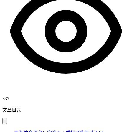
337
文章目录