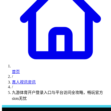
首页
/
真人视讯资讯
/
九游体育开户登录入口与平台访问全攻略，畅玩官方
slots无忧