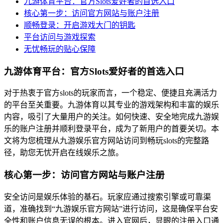
九游体育平台：官方Slots爱好者的首选入口
核心第一步：访问官方网站与账户注册
顺畅登录：开启游戏大门的钥匙
平台访问与游戏探索
无忧畅玩的贴心保障
九游体育平台：官方Slots爱好者的首选入口
对于热衷于官方slots的玩家而言，一个稳定、便捷且充满活力
的平台至关重要。九游体育以其专业的游戏架构和丰富的娱乐
内容，吸引了大量用户的关注。如何快速、安全地完成九游娱
乐的账户注册并顺利登录平台，成为了新用户的首要关切。本
文将为您梳理从九游娱乐官方网站访问到畅玩slots的完整路
径，助您无忧开启在线娱乐之旅。
核心第一步：访问官方网站与账户注册
安全访问是娱乐体验的基石。玩家应通过搜索引擎或可靠渠
道，准确找到“九游娱乐官方网站”进行访问，这是确保平台安
全性和账户信息无误的根本。进入官网后，显眼的注册入口通